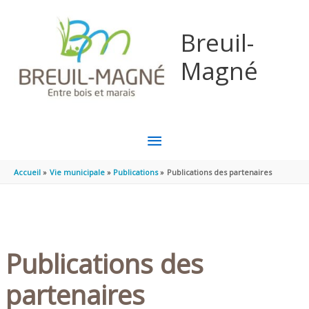
Aller au contenu
Aller au pied de page
Breuil-
Magné
MENU
PRINCIPAL
Accueil
Vie municipale
Publications
Publications des partenaires
Publications des
partenaires