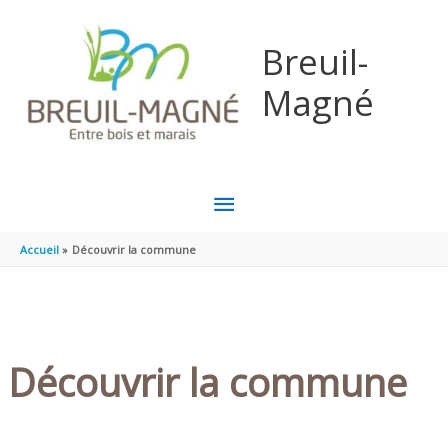
Aller au contenu
Aller au pied de page
Breuil-
Magné
MENU
PRINCIPAL
Accueil
Découvrir la commune
Découvrir la commune