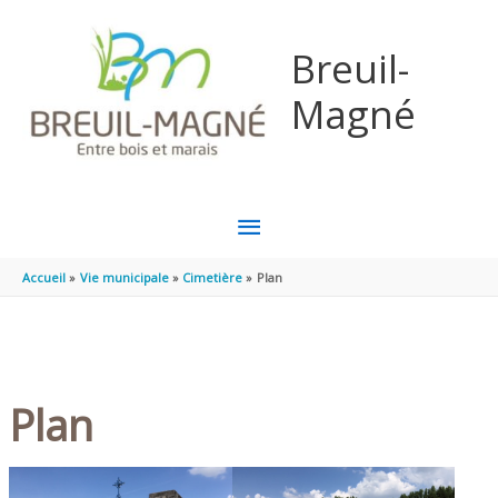
Aller au contenu
Aller au pied de page
Breuil-
Magné
MENU
PRINCIPAL
Accueil
Vie municipale
Cimetière
Plan
Plan