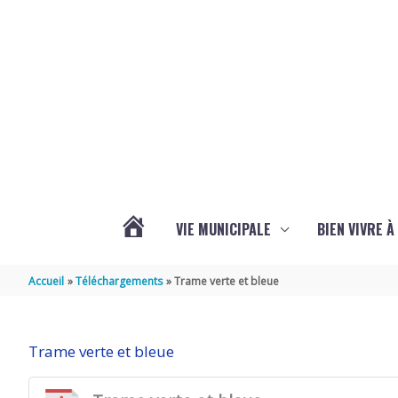
Aller au contenu
Aller au pied de page
VIE MUNICIPALE
BIEN VIVRE 
ACTUALITÉS
Accueil
Téléchargements
Trame verte et bleue
DE
Trame verte et bleue
BREUIL-