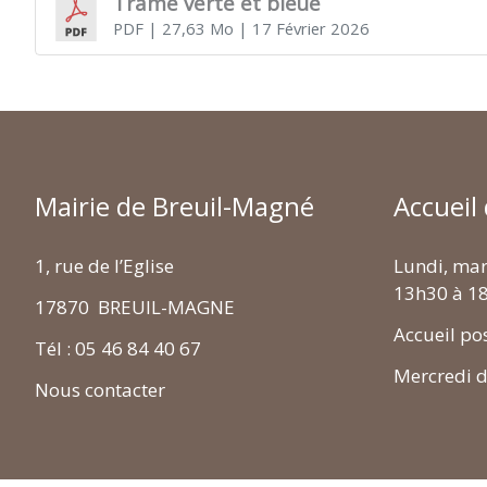
Trame verte et bleue
PDF
| 27,63 Mo
| 17 Février 2026
MAGNÉ
Mairie de Breuil-Magné
Accueil
1, rue de l’Eglise
Lundi, mar
13h30 à 1
17870 BREUIL-MAGNE
Accueil po
Tél : 05 46 84 40 67
Mercredi 
Nous contacter