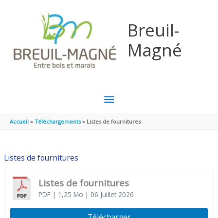
Aller au contenu
Aller au pied de page
Breuil-
Magné
MENU
PRINCIPAL
Accueil
Téléchargements
Listes de fournitures
Listes de fournitures
Listes de fournitures
PDF
| 1,25 Mo
| 06 Juillet 2026
Télécharger