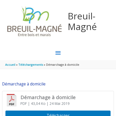
Aller au contenu
Aller au pied de page
Breuil-
Magné
MENU
PRINCIPAL
Accueil
Téléchargements
Démarchage à domicile
Démarchage à domicile
Démarchage à domicile
PDF
| 43,04 Ko
| 24 Mai 2019
Télécharger