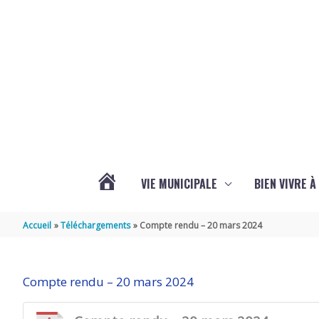
Aller au contenu
Aller au pied de page
VIE MUNICIPALE
BIEN VIVRE 
ACTUALITÉS
Accueil
Téléchargements
Compte rendu – 20 mars 2024
DE
Compte rendu – 20 mars 2024
BREUIL-