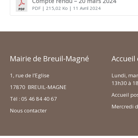
Compte rendu – 20 mars 2024
PDF
| 215,02 Ko
| 11 Avril 2024
MAGNÉ
Mairie de Breuil-Magné
Accueil
1, rue de l’Eglise
Lundi, mar
13h30 à 1
17870 BREUIL-MAGNE
Accueil po
Tél : 05 46 84 40 67
Mercredi 
Nous contacter