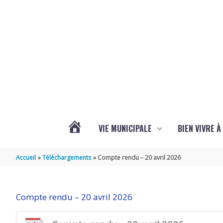
Aller au contenu
Aller au pied de page
VIE MUNICIPALE
BIEN VIVRE 
ACTUALITÉS
Accueil
Téléchargements
Compte rendu – 20 avril 2026
DE
Compte rendu – 20 avril 2026
BREUIL-