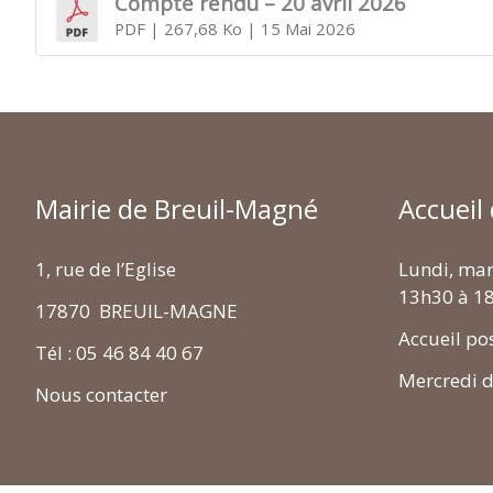
Compte rendu – 20 avril 2026
PDF
| 267,68 Ko
| 15 Mai 2026
MAGNÉ
Mairie de Breuil-Magné
Accueil
1, rue de l’Eglise
Lundi, mar
13h30 à 1
17870 BREUIL-MAGNE
Accueil po
Tél : 05 46 84 40 67
Mercredi 
Nous contacter