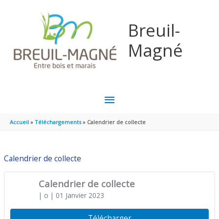
Aller au contenu
Aller au pied de page
Breuil-
Magné
MENU
PRINCIPAL
Accueil
Téléchargements
Calendrier de collecte
Calendrier de collecte
Calendrier de collecte
| o
| 01 Janvier 2023
Télécharger