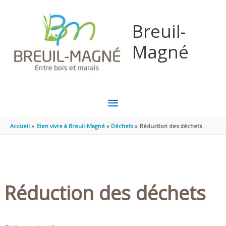
Aller au contenu
Aller au pied de page
Breuil-
Magné
MENU
PRINCIPAL
Accueil
Bien vivre à Breuil-Magné
Déchets
Réduction des déchets
Réduction des déchets